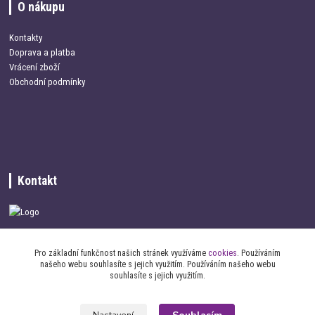
O nákupu
Kontakty
Doprava a platba
Vrácení zboží
Obchodní podmínky
Kontakt
+420 734 337 680
Pro základní funkčnost našich stránek využíváme
cookies
. Používáním
našeho webu souhlasíte s jejich využitím. Používáním našeho webu
info@oblecemepsa.cz
souhlasíte s jejich využitím.