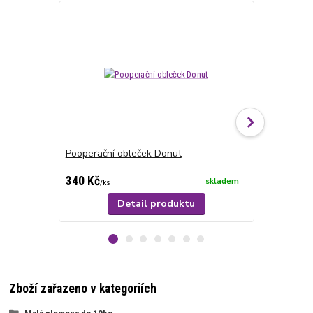
Pooperační obleček Donut
Pooperační 
340 Kč
320 Kč
skladem
/
ks
/
ks
Detail produktu
Zboží zařazeno v kategoriích