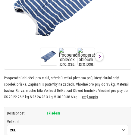
Pooperační obleček pro malá, střední i velká plemena psů, který chrání celý
spodek bříška. Zapínání s patentky na zádech. Vhodné pro psy do 35 kg. Materiál:
bavlna Barva: modro-bílá Velikost Délka zad Obvod hrudníku Vhodné pro psy do
XS 20 22-26 2 kg S 26 24-28 3 kg M 30 30-38 6 kg ...
celý popis
Dostupnost
skladem
Velikost