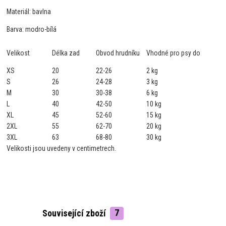
Materiál: bavlna
Barva: modro-bílá
Velikost
Délka zad
Obvod hrudníku
Vhodné pro psy do
XS
20
22-26
2 kg
S
26
24-28
3 kg
M
30
30-38
6 kg
L
40
42-50
10 kg
XL
45
52-60
15 kg
2XL
55
62-70
20 kg
3XL
63
68-80
30 kg
Velikosti jsou uvedeny v centimetrech.
Související zboží
7