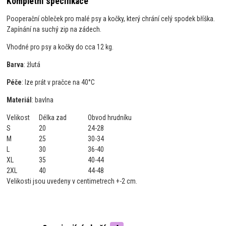
Kompletní specifikace
Pooperační obleček pro malé psy a kočky, který chrání celý spodek bříška.
Zapínání na suchý zip na zádech.
Vhodné pro psy a kočky do cca 12 kg.
Barva
: žlutá
Péče
: lze prát v pračce na 40°C
Materiál
: bavlna
Velikost
Délka zad
Obvod hrudníku
S
20
24-28
M
25
30-34
L
30
36-40
XL
35
40-44
2XL
40
44-48
Velikosti jsou uvedeny v centimetrech +-2 cm.