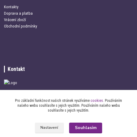
Kontakty
Doprava a platba
Vrácení zboží
Obchodní podmínky
Kontakt
+420 734 337 680
Pro základní funkčnost našich stránek využíváme
cookies
. Používáním
našeho webu souhlasíte s jejich využitím. Používáním našeho webu
info@oblecemepsa.cz
souhlasíte s jejich využitím.
Souhlasím
Nastavení