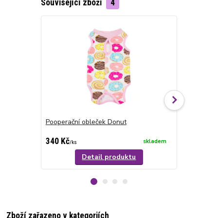
Související zboží
4
Pooperační obleček Donut
Pooperační 
340 Kč
320 Kč
skladem
/
ks
/
ks
Detail produktu
Zboží zařazeno v kategoriích