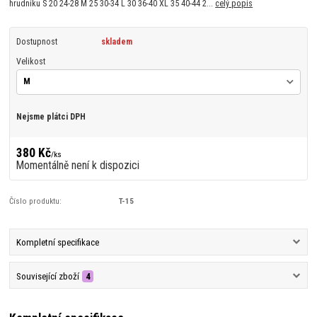
hrudníku S 20 24-28 M 25 30-34 L 30 36-40 XL 35 40-44 2...
celý popis
Dostupnost
skladem
Velikost
Nejsme plátci DPH
380 Kč
/
ks
Momentálně není k dispozici
Číslo produktu:
T-15
Kompletní specifikace
Související zboží
4