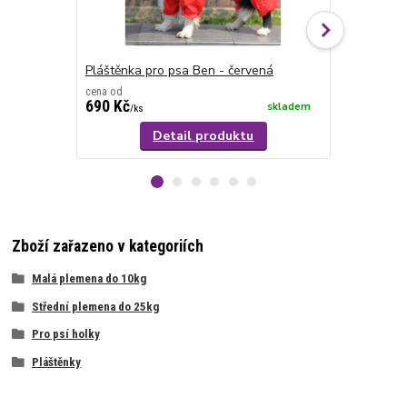
Pláštěnka pro psa Ben - červená
Pláštěnka 
cena od
cena od
690 Kč
590 Kč
skladem
/
ks
/
ks
Detail produktu
Zboží zařazeno v kategoriích
Malá plemena do 10kg
Střední plemena do 25kg
Pro psí holky
Pláštěnky