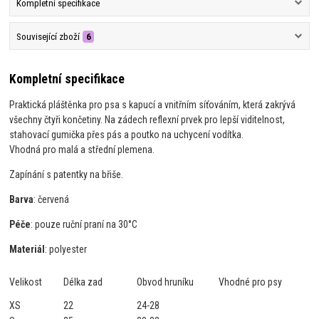
Kompletní specifikace
Související zboží
6
Kompletní specifikace
Praktická pláštěnka pro psa s kapucí a vnitřním síťováním, která zakrývá
všechny čtyři končetiny. Na zádech reflexní prvek pro lepší viditelnost,
stahovací gumička přes pás a poutko na uchycení vodítka.
Vhodná pro malá a střední plemena.
Zapínání s patentky na břiše.
Barva
: červená
Péče
: pouze ruční praní na 30°C
Materiál
: polyester
Velikost
Délka zad
Obvod hruníku
Vhodné pro psy
XS
22
24-28