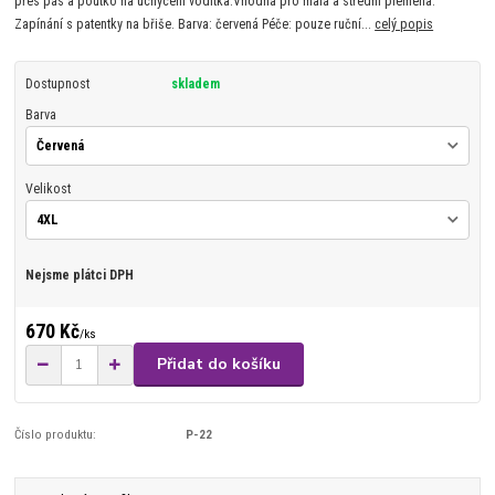
přes pás a poutko na uchycení vodítka.Vhodná pro malá a střední plemena.
Zapínání s patentky na břiše. Barva: červená Péče: pouze ruční...
celý popis
Dostupnost
skladem
Barva
Velikost
Nejsme plátci DPH
670 Kč
/
ks
Přidat do košíku
Číslo produktu:
P-22