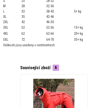
S
25
28-32
M
28
32-36
L
32
38-42
5+ kg
XL
35
42-46
2XL
42
46-50
3XL
52
52-56
15+ kg
4XL
62
62-66
20+ kg
5XL
72
64-70
35+ kg
Velikosti jsou uvedeny v centimetrech.
Související zboží
6