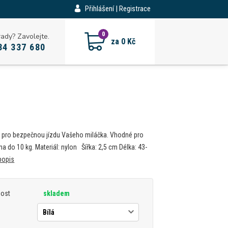
Přihlášení | Registrace
CZK
0
rady? Zavolejte.
za
0 Kč
34 337 680
 pro bezpečnou jízdu Vašeho miláčka. Vhodné pro
a do 10 kg. Materiál: nylon Šířka: 2,5 cm Délka: 43-
popis
nost
skladem