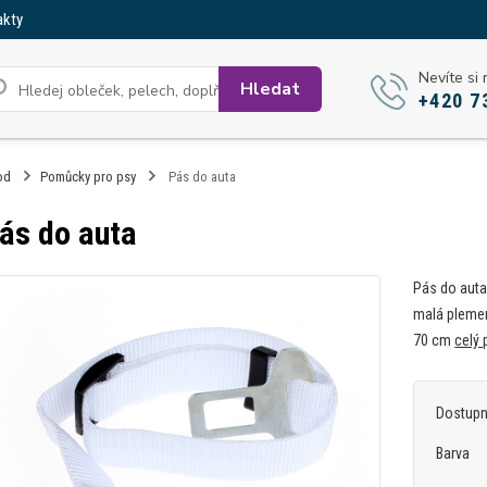
akty
Nevíte si 
Hledat
+420 7
od
Pomůcky pro psy
Pás do auta
ás do auta
Pás do auta
malá plemen
70 cm
celý 
Dostup
Barva