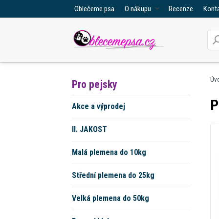
Oblečeme psa
O nákupu
Recenze
Kont
Úv
Pro pejsky
P
Akce a výprodej
II. JAKOST
Malá plemena do 10kg
Střední plemena do 25kg
Velká plemena do 50kg