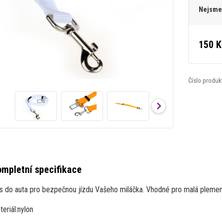
Nejsme 
150 K
Číslo produk
mpletní specifikace
s do auta pro bezpečnou jízdu Vašeho miláčka. Vhodné pro malá plemen
eriál:
nylon