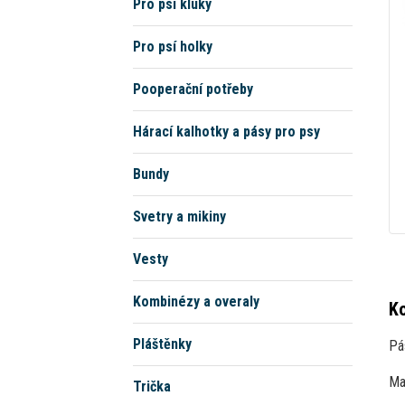
Pro psí kluky
Pro psí holky
Pooperační potřeby
Hárací kalhotky a pásy pro psy
Bundy
Svetry a mikiny
Vesty
Kombinézy a overaly
Ko
Pláštěnky
Pá
Mat
Trička