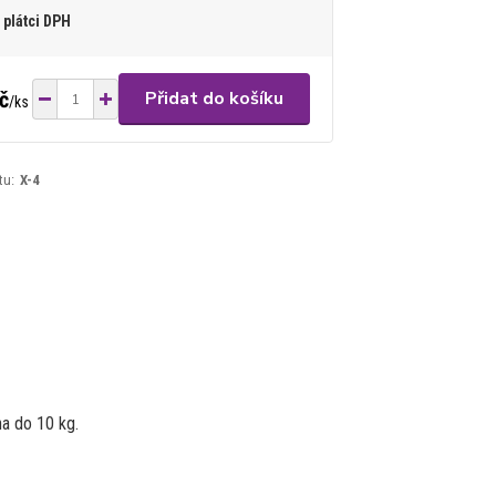
plátci DPH
č
Přidat do košíku
/
ks
tu:
X-4
a do 10 kg.