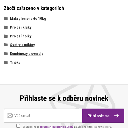
Zboží zařazeno v kategoriích
Malá plemena do 10kg
Pro psí kluky
Pro psí holky
Svetry a mikiny
Kombinézy a overaly
Trička
Přihlaste se k odběru novinek
Přihlásit se
Souhlasím se
zpracováním osobních údajů
za účelem rozesílky newsletteru.