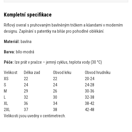
Kompletní specifikace
Riflový overal s pruhovaným bavlněným tričkem a kšandami v moderním
designu. Zapínání s patentky na břiše pro pohodlné oblékání.
Materiál:
bavlna
Barva:
bílo-modrá
Péče:
lze prát v pračce – jemný cyklus, teplota vody (30 °C)
Velikost
Délka zad
Obvod krku
Obvod hrudníku
XS
22
22
20-24
S
24
24
24-28
M
29
26
30-36
L
32
30
32-38
XL
36
34
38-42
2XL
37
38
42-48
Velikosti jsou uvedny v centimetrech.