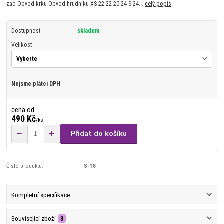
zad Obvod krku Obvod hrudníku XS 22 22 20-24 S 24...
celý popis
Dostupnost
skladem
Velikost
Nejsme plátci DPH
cena od
490 Kč
/
ks
Přidat do košíku
Číslo produktu:
S-18
Kompletní specifikace
Související zboží
3