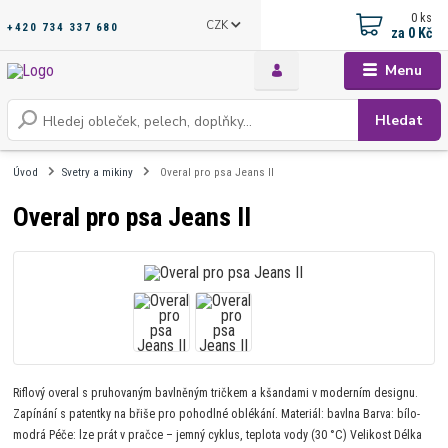
0
ks
CZK
+420 734 337 680
za
0 Kč
Menu
Hledat
Úvod
Svetry a mikiny
Overal pro psa Jeans II
Overal pro psa Jeans II
Riflový overal s pruhovaným bavlněným tričkem a kšandami v moderním designu.
Zapínání s patentky na břiše pro pohodlné oblékání. Materiál: bavlna Barva: bílo-
modrá Péče: lze prát v pračce – jemný cyklus, teplota vody (30 °C) Velikost Délka