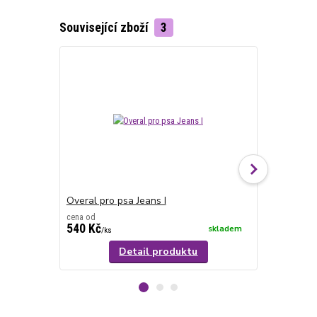
Související zboží
3
Overal pro psa Jeans I
Postrojek p
cena od
540 Kč
260 Kč
skladem
/
ks
/
ks
Detail produktu