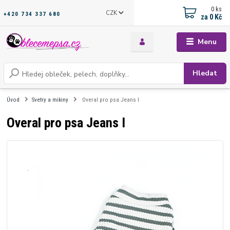
0
ks
CZK
+420 734 337 680
za
0 Kč
Menu
Hledat
Úvod
Svetry a mikiny
Overal pro psa Jeans I
Overal pro psa Jeans I