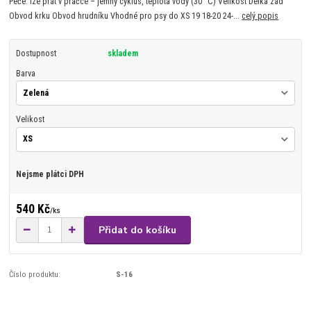
Péče: lze prát v pračce – jemný cyklus, teplota vody (30 °C) Velikost Délka zad
Obvod krku Obvod hrudníku Vhodné pro psy do XS 19 18-20 24-...
celý popis
Dostupnost
skladem
Barva
Velikost
Nejsme plátci DPH
540 Kč
/
ks
Přidat do košíku
Číslo produktu:
S-16