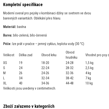
Kompletní specifikace
Moderní overal pro pejsky v kombinaci džíny se svetrem ve dvou
barevných variantách. Oblékání přes hlavu.
Materiál:
bavlna
Barva:
bílo-zelená, bílo-červená
Péče:
lze prát v pračce – jemný cyklus, teplota vody (30 °C)
Obvod
Velikost
Délka zad
Obvod krku
Vhodné pro psy 
hrudníku
XS
19
18-20
24-28
1,5 kg
S
24
22-24
28-32
2,5 kg
M
26
24-26
32-36
4 kg
L
34
32-34
38-42
7 kg
XL
40
34-36
44-48
10 kg
Velikosti jsou uvedeny v centimetrech.
Zboží zařazeno v kategoriích