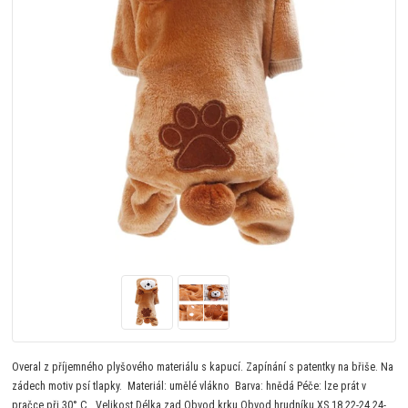
Overal z příjemného plyšového materiálu s kapucí. Zapínání s patentky na břiše. Na
zádech motiv psí tlapky. Materiál: umělé vlákno Barva: hnědá Péče: lze prát v
pračce při 30° C Velikost Délka zad Obvod krku Obvod hrudníku XS 18 22-24 24-