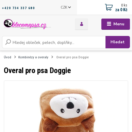
0
ks
CZK
+420 734 337 680
za
0 Kč
Menu
Hledat
Úvod
Kombinézy a overaly
Overal pro psa Doggie
Overal pro psa Doggie