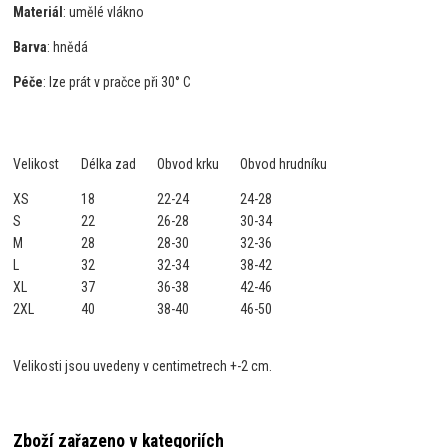
Materiál
: umělé vlákno
Barva
: hnědá
Péče
: lze prát v pračce při 30° C
Velikost
Délka zad
Obvod krku
Obvod hrudníku
XS
18
22-24
24-28
S
22
26-28
30-34
M
28
28-30
32-36
L
32
32-34
38-42
XL
37
36-38
42-46
2XL
40
38-40
46-50
Velikosti jsou uvedeny v centimetrech +-2 cm.
Zboží zařazeno v kategoriích