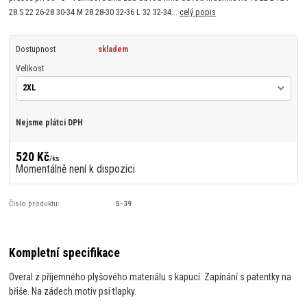
28 S 22 26-28 30-34 M 28 28-30 32-36 L 32 32-34...
celý popis
Dostupnost
skladem
Velikost
Nejsme plátci DPH
520 Kč
/
ks
Momentálně není k dispozici
Číslo produktu:
S-39
Kompletní specifikace
Overal z příjemného plyšového materiálu s kapucí. Zapínání s patentky na
břiše. Na zádech motiv psí tlapky.