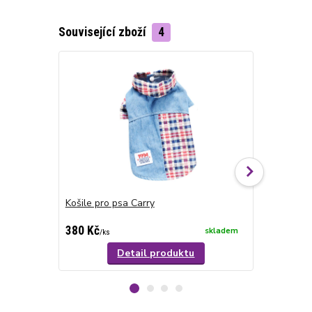
Související zboží
4
Košile pro psa Carry
Košile pro 
cena od
380 Kč
340 Kč
skladem
/
ks
/
ks
Detail produktu