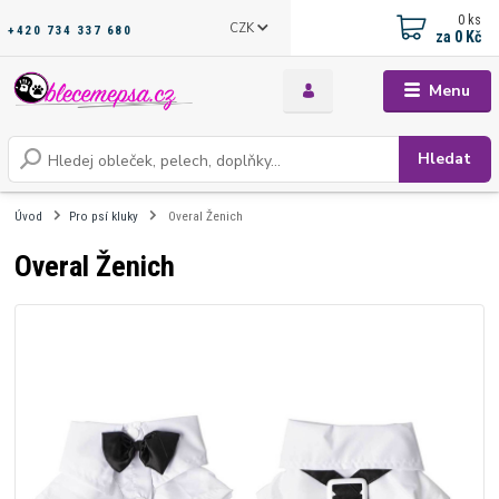
0
ks
CZK
+420 734 337 680
za
0 Kč
Menu
Hledat
Úvod
Pro psí kluky
Overal Ženich
Overal Ženich