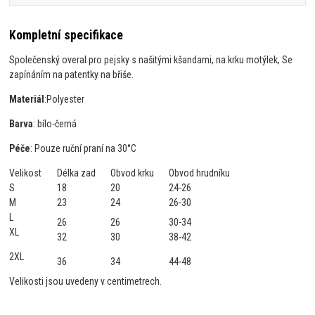
Kompletní specifikace
Společenský overal pro pejsky s našitými kšandami, na krku motýlek, Se
zapínáním na patentky na břiše.
Materiál
:
Polyester
Barva
: bílo-černá
Péče
: Pouze ruční praní na 30°C
Velikost
Délka zad
Obvod krku
Obvod hrudníku
S
18
20
24-26
M
23
24
26-30
L
26
26
30-34
XL
32
30
38-42
2XL
36
34
44-48
Velikosti jsou uvedeny v centimetrech.