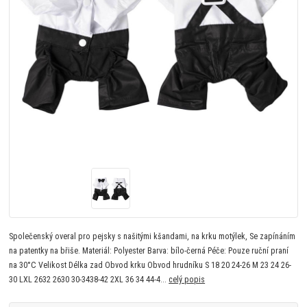
Společenský overal pro pejsky s našitými kšandami, na krku motýlek, Se zapínáním
na patentky na břiše. Materiál: Polyester Barva: bílo-černá Péče: Pouze ruční praní
na 30°C Velikost Délka zad Obvod krku Obvod hrudníku S 18 20 24-26 M 23 24 26-
30 LXL 2632 2630 30-3438-42 2XL 36 34 44-4...
celý popis