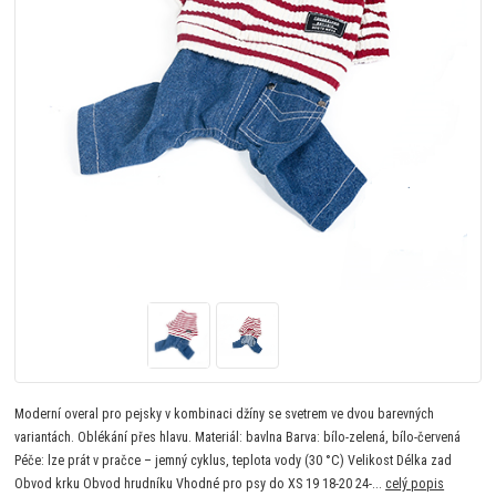
Moderní overal pro pejsky v kombinaci džíny se svetrem ve dvou barevných
variantách. Oblékání přes hlavu. Materiál: bavlna Barva: bílo-zelená, bílo-červená
Péče: lze prát v pračce – jemný cyklus, teplota vody (30 °C) Velikost Délka zad
Obvod krku Obvod hrudníku Vhodné pro psy do XS 19 18-20 24-...
celý popis