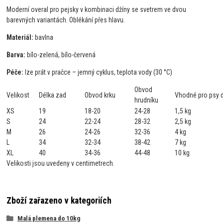
Moderní overal pro pejsky v kombinaci džíny se svetrem ve dvou
barevných variantách. Oblékání přes hlavu.
Materiál:
bavlna
Barva:
bílo-zelená, bílo-červená
Péče:
lze prát v pračce – jemný cyklus, teplota vody (30 °C)
Obvod
Velikost
Délka zad
Obvod krku
Vhodné pro psy 
hrudníku
XS
19
18-20
24-28
1,5 kg
S
24
22-24
28-32
2,5 kg
M
26
24-26
32-36
4 kg
L
34
32-34
38-42
7 kg
XL
40
34-36
44-48
10 kg
Velikosti jsou uvedeny v centimetrech.
Zboží zařazeno v kategoriích
Malá plemena do 10kg