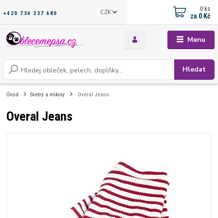
0
ks
CZK
+420 734 337 680
za
0 Kč
Menu
Hledat
Úvod
Svetry a mikiny
Overal Jeans
Overal Jeans