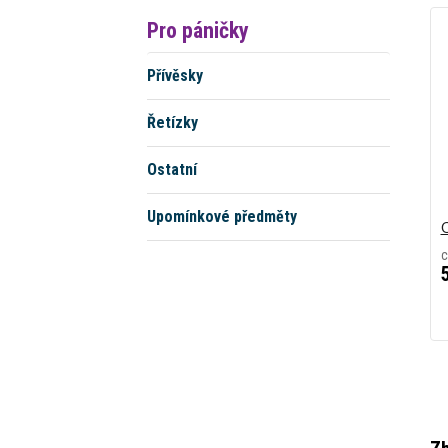
Pro páničky
Přívěsky
Řetízky
Ostatní
Upomínkové předměty
O
c