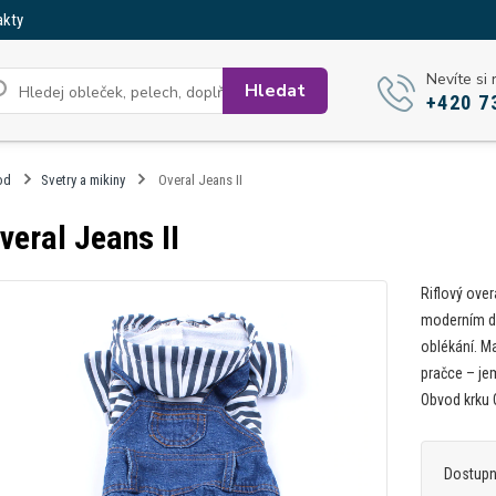
akty
Nevíte si 
Hledat
+420 7
od
Svetry a mikiny
Overal Jeans II
veral Jeans II
Riflový ove
moderním de
oblékání. Ma
pračce – jem
Obvod krku 
Dostup