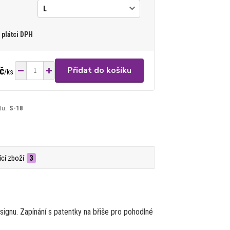
plátci DPH
č
Přidat do košíku
/
ks
tu:
S-18
ící zboží
3
gnu. Zapínání s patentky na břiše pro pohodlné