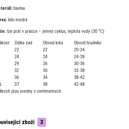
teriál:
bavlna
rva:
bílo-modrá
če:
lze prát v pračce – jemný cyklus, teplota vody (30 °C)
likost
Délka zad
Obvod krku
Obvod hrudníku
22
22
20-24
24
24
24-28
29
26
30-36
32
30
32-38
36
34
38-42
L
37
38
42-48
likosti jsou uvedny v centimetrech.
uvisející zboží
3