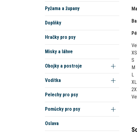
Pyžama a župany
Ma
Ba
Doplňky
Pé
Hračky pro psy
Ve
Misky a láhve
XS
S
Obojky a postroje
M
L
Vodítka
XL
2X
Pelechy pro psy
Ve
Pomůcky pro psy
Oslava
So