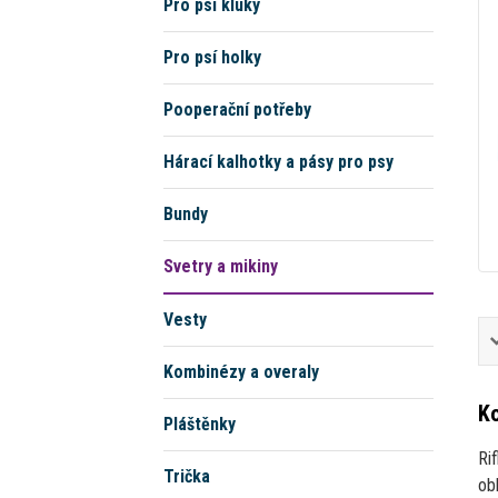
Pro psí kluky
Pro psí holky
Pooperační potřeby
Hárací kalhotky a pásy pro psy
Bundy
Svetry a mikiny
Vesty
Kombinézy a overaly
Ko
Pláštěnky
Ri
Trička
obl