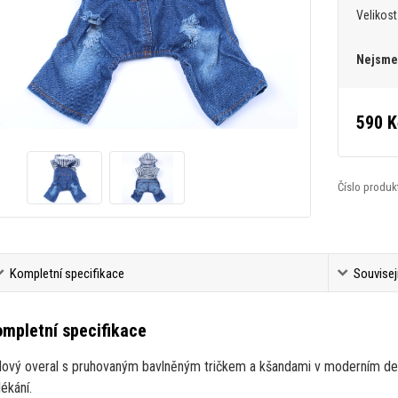
Velikost
Nejsme 
590 K
Číslo produk
Kompletní specifikace
Souvisej
mpletní specifikace
flový overal s pruhovaným bavlněným tričkem a kšandami v moderním desi
ékání.