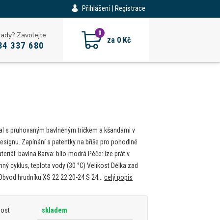
Přihlášení | Registrace
CZK
0
rady? Zavolejte.
za
0 Kč
34 337 680
ral s pruhovaným bavlněným tričkem a kšandami v
signu. Zapínání s patentky na břiše pro pohodlné
teriál: bavlna Barva: bílo-modrá Péče: lze prát v
ný cyklus, teplota vody (30 °C) Velikost Délka zad
Obvod hrudníku XS 22 22 20-24 S 24...
celý popis
nost
skladem