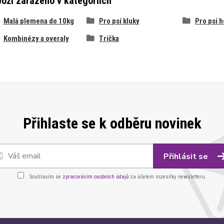
oží zařazeno v kategoriích
Malá plemena do 10kg
Pro psí kluky
Pro psí h
Kombinézy a overaly
Trička
Přihlaste se k odběru novinek
Přihlásit se
Souhlasím se
zpracováním osobních údajů
za účelem rozesílky newsletteru.