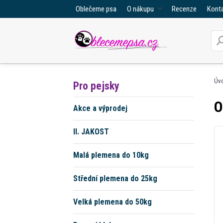
Oblečeme psa
O nákupu
Recenze
Kont
Úv
Pro pejsky
O
Akce a výprodej
II. JAKOST
Malá plemena do 10kg
Střední plemena do 25kg
Velká plemena do 50kg