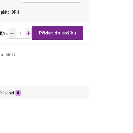
plátci DPH
č
Přidat do košíku
/
ks
tu:
OB-12
ící zboží
6