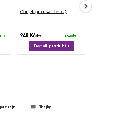
Obojek pro psa - lesklý
Obojek pro psa s
cena od
240 Kč
160 Kč
dem
skladem
/
ks
/
ks
Detail produktu
Detail p
 postroje
Obojky