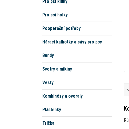
Pro psí kluky
Pro psí holky
Pooperační potřeby
Hárací kalhotky a pásy pro psy
Bundy
Svetry a mikiny
Vesty
Kombinézy a overaly
Ko
Pláštěnky
Rů
Trička