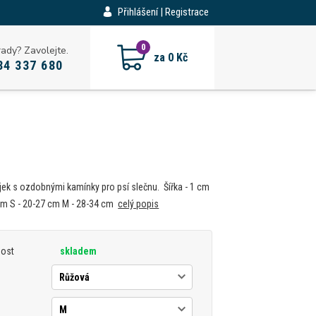
Přihlášení | Registrace
CZK
0
rady? Zavolejte.
za
0 Kč
34 337 680
ek s ozdobnými kamínky pro psí slečnu. Šířka - 1 cm
cm S - 20-27 cm M - 28-34 cm
celý popis
nost
skladem