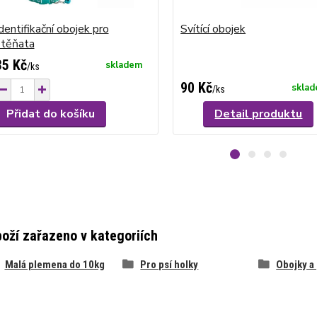
dentifikační obojek pro
Svítící obojek
štěňata
35 Kč
skladem
/
ks
90 Kč
skla
/
ks
Přidat do košíku
Detail produktu
oží zařazeno v kategoriích
Malá plemena do 10kg
Pro psí holky
Obojky a