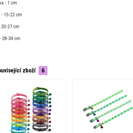
řka - 1 cm
 - 15-22 cm
- 20-27 cm
- 28-34 cm
uvisející zboží
6