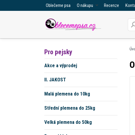
Oblečeme psa
O nákupu
Recenze
Kont
Úv
Pro pejsky
O
Akce a výprodej
II. JAKOST
Malá plemena do 10kg
Střední plemena do 25kg
Velká plemena do 50kg