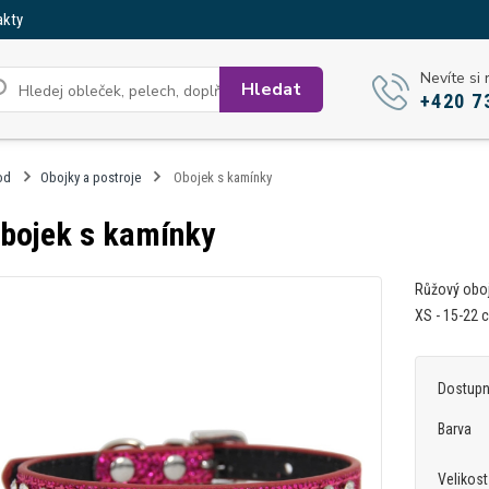
akty
Nevíte si 
Hledat
+420 7
od
Obojky a postroje
Obojek s kamínky
bojek s kamínky
Růžový oboj
XS - 15-22 
Dostup
Barva
Velikost