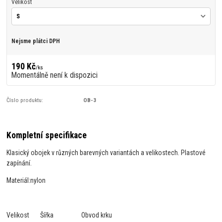
Velikost
Nejsme plátci DPH
190 Kč
/
ks
Momentálně není k dispozici
Číslo produktu:
OB-3
Kompletní specifikace
Klasický obojek v různých barevných variantách a velikostech. Plastové
zapínání.
Materiál:
nylon
Velikost
Šířka
Obvod krku