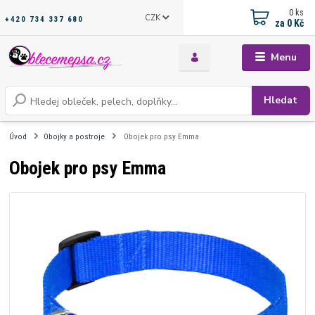
0
ks
CZK
+420 734 337 680
za
0 Kč
Menu
Hledat
Úvod
Obojky a postroje
Obojek pro psy Emma
Obojek pro psy Emma