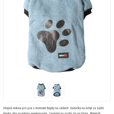
Hřejivá mikina pro psa s motivem tlapky na zádech. Gumičky na úchyt za zadní
tlapky, aby se mikina nevyhrnovala. Zapínání na suchý zip na břiše. Materiál: