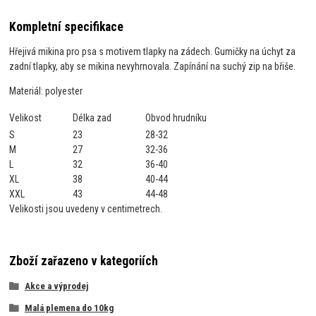
Kompletní specifikace
Hřejivá mikina pro psa s motivem tlapky na zádech. Gumičky na úchyt za
zadní tlapky, aby se mikina nevyhrnovala. Zapínání na suchý zip na břiše.
Materiál: polyester
Velikost
Délka zad
Obvod hrudníku
S
23
28-32
M
27
32-36
L
32
36-40
XL
38
40-44
XXL
43
44-48
Velikosti jsou uvedeny v centimetrech.
Zboží zařazeno v kategoriích
Akce a výprodej
Malá plemena do 10kg