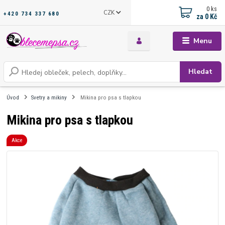
0
ks
CZK
+420 734 337 680
za
0 Kč
Menu
Hledat
Úvod
Svetry a mikiny
Mikina pro psa s tlapkou
Mikina pro psa s tlapkou
Akce