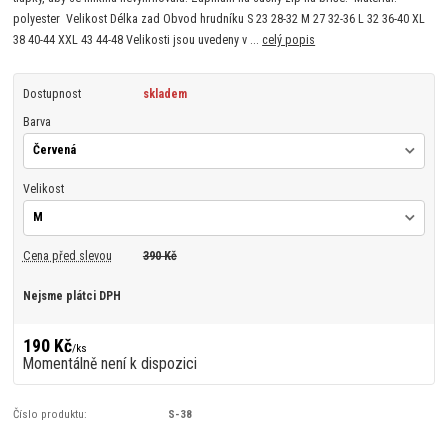
polyester Velikost Délka zad Obvod hrudníku S 23 28-32 M 27 32-36 L 32 36-40 XL
38 40-44 XXL 43 44-48 Velikosti jsou uvedeny v ...
celý popis
Dostupnost
skladem
Barva
Velikost
Cena před slevou
390 Kč
Nejsme plátci DPH
190 Kč
/
ks
Momentálně není k dispozici
Číslo produktu:
S-38