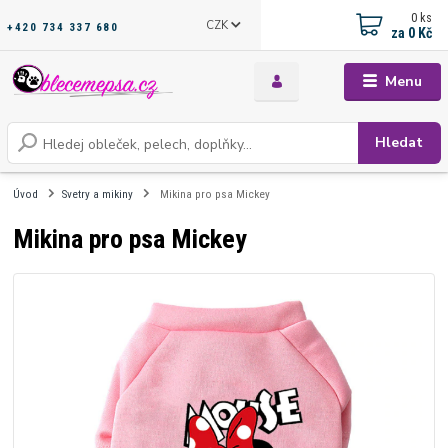
0
ks
CZK
+420 734 337 680
za
0 Kč
Menu
Hledat
Úvod
Svetry a mikiny
Mikina pro psa Mickey
Mikina pro psa Mickey