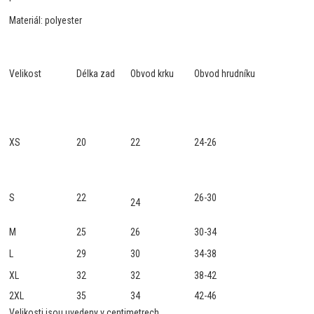
Materiál: polyester
Velikost
Délka zad
Obvod krku
Obvod hrudníku
XS
20
22
24-26
S
22
26-30
24
M
25
26
30-34
L
29
30
34-38
XL
32
32
38-42
2XL
35
34
42-46
Velikosti jsou uvedeny v centimetrech.