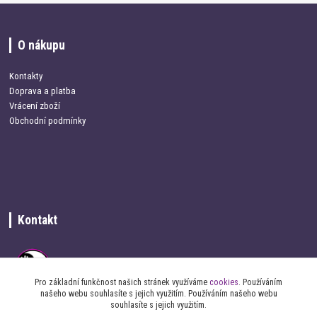
O nákupu
Kontakty
Doprava a platba
Vrácení zboží
Obchodní podmínky
Kontakt
Pro základní funkčnost našich stránek využíváme
cookies
. Používáním
našeho webu souhlasíte s jejich využitím. Používáním našeho webu
souhlasíte s jejich využitím.
+420 734 337 680