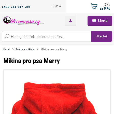
0
ks
CZK
+420 734 337 680
za
0 Kč
Menu
Hledat
Úvod
Svetry a mikiny
Mikina pro psa Merry
Mikina pro psa Merry