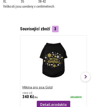
XL
35
38-42
Velikosti jsou uvedeny v centimetrech.
Související zboží
3
Mikina pro psa Gold
Mikina pro 
cena od
340 Kč
340 Kč
skladem
/
ks
/
ks
Detail produktu