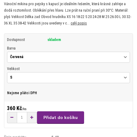
Vánoční mikina pro pejsky s kapucí je ideálním řešením, která krásně zahřeje a
dodá roztomilost. Oblékání přes hlavu. Lze prát na ruční praní při 30°C. Materiál:
plyš Velikost Délka zad Obvod hrudníku XS 16 18-22 S 20 24-28 M 25 26-30 L 30 32-
36 XL 35 38-42 Velikosti jsou uvedeny v c...
celý popis
Dostupnost
skladem
Barva
Velikost
Nejsme plátci DPH
360 Kč
/
ks
Přidat do košíku
Číslo produktu:
S-40