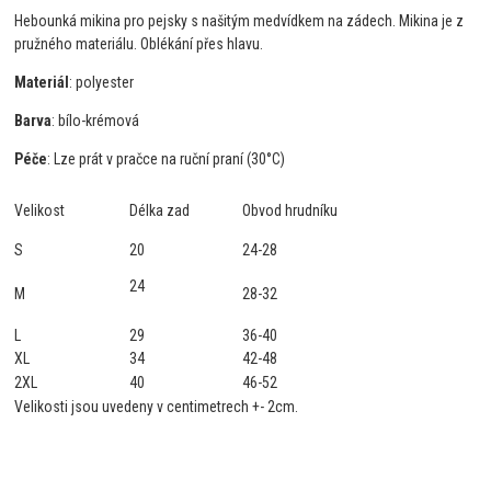
Hebounká mikina pro pejsky s našitým medvídkem na zádech. Mikina je z
pružného materiálu. Oblékání přes hlavu.
Materiál
: polyester
Barva
: bílo-krémová
Péče
: Lze prát v pračce na ruční praní (30°C)
Velikost
Délka zad
Obvod hrudníku
S
20
24-28
24
M
28-32
L
29
36-40
XL
34
42-48
2XL
40
46-52
Velikosti jsou uvedeny v centimetrech +- 2cm.