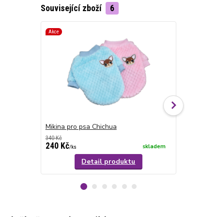
Související zboží
6
Akce
Akce
Mikina pro psa Chichua
Mikina pro 
340 Kč
560 Kč
240 Kč
220 Kč
skladem
/
ks
/
ks
Detail produktu