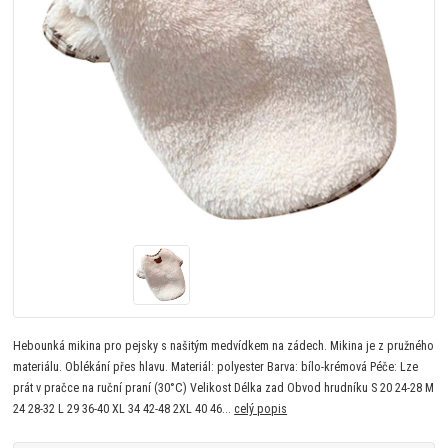
Hebounká mikina pro pejsky s našitým medvídkem na zádech. Mikina je z pružného
materiálu. Oblékání přes hlavu. Materiál: polyester Barva: bílo-krémová Péče: Lze
prát v pračce na ruční praní (30°C) Velikost Délka zad Obvod hrudníku S 20 24-28 M
24 28-32 L 29 36-40 XL 34 42-48 2XL 40 46...
celý popis