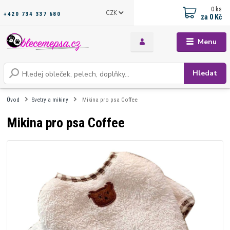
0
ks
CZK
+420 734 337 680
za
0 Kč
Menu
Hledat
Úvod
Svetry a mikiny
Mikina pro psa Coffee
Mikina pro psa Coffee