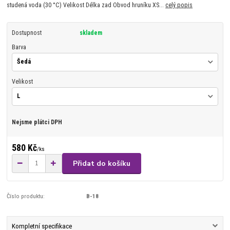
studená voda (30 °C) Velikost Délka zad Obvod hruníku XS...
celý popis
Dostupnost
skladem
Barva
Velikost
Nejsme plátci DPH
580 Kč
/
ks
Přidat do košíku
Číslo produktu:
B-18
Kompletní specifikace