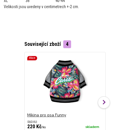
XL
36
40-44
Velikosti jsou uvedeny v centimetrech +-2 cm.
Související zboží
4
Akce
Mikina pro psa Funny
Bunda pro 
560 Kč
cena od
220 Kč
690 Kč
skladem
/
ks
/
ks