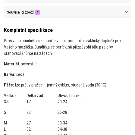
Související zboží
4
Kompletní specifikace
Prošívaná bundička s kapucí je velmi moderní a praktický doplněk pro
Vašeho mazlíčka. Bundička se perfektně přizpůsobí tělu psa díky
stahovací
šňůrce na zádech.
Materiál
: polyester
Barva:
šedá
Péče:
lze prát v pračce – jemný cyklus, studená voda (30 °C)
Velikost
Délka zad
Obvod hruníku
XS
17
20-24
S
22
26-28
M
27
30-34
L
32
34-38